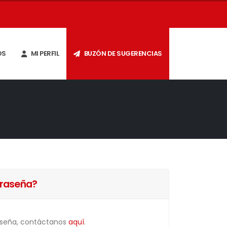
OS
MI PERFIL
BUZÓN DE SUGERENCIAS
traseña?
raseña, contáctanos
aquí
.