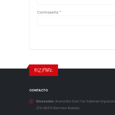
Contraseña *
BIZIPARK
CONTACTO
Dirección:
Arana Eta Goiri Tar Sabinen Enparan
Z/G 48370 Bermeo Bizkaia