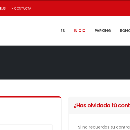
.EUS
CONTACTA
ES
INICIO
PARKING
BON
¿Has olvidado tú con
Si no recuerdas tu cont