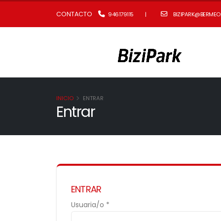
CONTACTO
946179115
|
BIZIPARK@BERMEO
INICIO
ENTRAR
Entrar
ENTRAR
Usuaria/o *